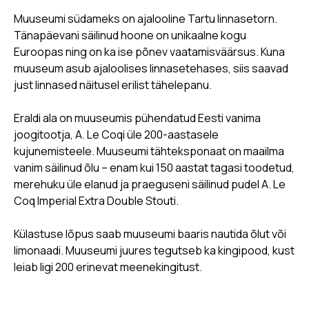
Muuseumi südameks on ajalooline Tartu linnasetorn.
Tänapäevani säilinud hoone on unikaalne kogu
Euroopas ning on ka ise põnev vaatamisväärsus. Kuna
muuseum asub ajaloolises linnasetehases, siis saavad
just linnased näitusel erilist tähelepanu.
Eraldi ala on muuseumis pühendatud Eesti vanima
joogitootja, A. Le Coqi üle 200-aastasele
kujunemisteele. Muuseumi tähteksponaat on maailma
vanim säilinud õlu – enam kui 150 aastat tagasi toodetud,
merehuku üle elanud ja praeguseni säilinud pudel A. Le
Coq Imperial Extra Double Stouti.
Külastuse lõpus saab muuseumi baaris nautida õlut või
limonaadi. Muuseumi juures tegutseb ka kingipood, kust
leiab ligi 200 erinevat meenekingitust.