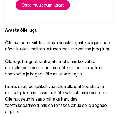
Osta muuseumikaart
Avasta õlle lugu!
Õllemuuseum viib külastaja rännakule, mille käigus saab
näha, kuulda, maitsta ja tunda maailma vanima joogi lugu.
Õlle lugu hargneb lahti ajatunnelis, mis kõrvutab
mineviku pöördelisi sündmusi õlle ajalooga ning kus
saab näha ja kogeda õlle muutumist ajas.
Lisaks saab põhjalikult vaadelda õlle igat koostisosa
ning jälgida samm-sammult õlle valmistamise protsessi.
Õllemuuseumis saab näha ka haruldasi
tootmisseadmeid, mis on tehases olnud selle aegade
algusest.