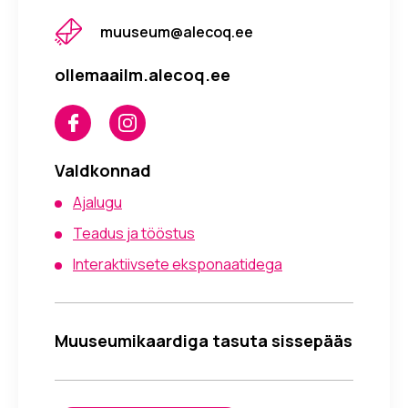
muuseum@alecoq.ee
ollemaailm.alecoq.ee
Valdkonnad
Ajalugu
Teadus ja tööstus
Interaktiivsete eksponaatidega
Muuseumikaardiga tasuta sissepääs