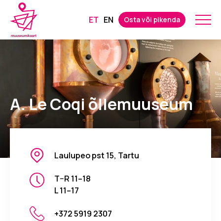
ET
EN
Osta või pikenda
A. Le Coqi õllemuuseum
Laulupeo pst 15, Tartu
T–R 11–18
L 11–17
+372 5919 2307