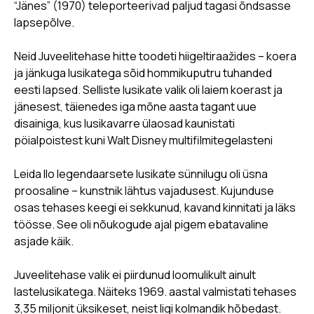
“Jänes” (1970) teleporteerivad paljud tagasi õndsasse
lapsepõlve.
Neid Juveelitehase hitte toodeti hiigeltiraažides – koera
ja jänkuga lusikatega sõid hommikuputru tuhanded
eesti lapsed. Selliste lusikate valik oli laiem koerast ja
jänesest, täienedes iga mõne aasta tagant uue
disainiga, kus lusikavarre ülaosad kaunistati
pöialpoistest kuni Walt Disney multifilmitegelasteni
Leida Ilo legendaarsete lusikate sünnilugu oli üsna
proosaline – kunstnik lähtus vajadusest. Kujunduse
osas tehases keegi ei sekkunud, kavand kinnitati ja läks
töösse. See oli nõukogude ajal pigem ebatavaline
asjade käik.
Juveelitehase valik ei piirdunud loomulikult ainult
lastelusikatega. Näiteks 1969. aastal valmistati tehases
3,35 miljonit üksikeset, neist ligi kolmandik hõbedast.