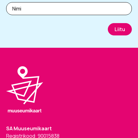
Liitu
SA Muuseumikaart
Registrikood: 90015838