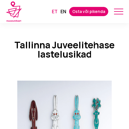
ET
EN
Osta või pikenda
Tallinna Juveelitehase
lastelusikad