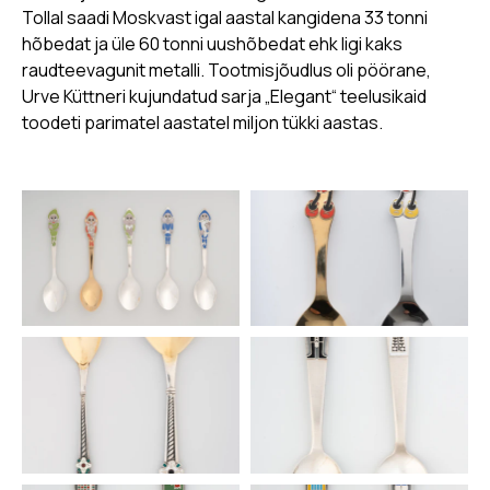
Tollal saadi Moskvast igal aastal kangidena 33 tonni
hõbedat ja üle 60 tonni uushõbedat ehk ligi kaks
raudteevagunit metalli. Tootmisjõudlus oli pöörane,
Urve Küttneri kujundatud sarja „Elegant“ teelusikaid
toodeti parimatel aastatel miljon tükki aastas.