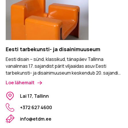
Eesti tarbekunsti- ja disainimuuseum
Eesti disain – sünd, klassikud, tänapäev Tallinna
vanalinnas 17. sajandist pärit viljaaidas asuv Eesti
tarbekunsti- ja disainimuuseum keskendub 20. sajandi…
Loe lähemalt
Lai 17, Tallinn
+372 627 4600
info@etdm.ee